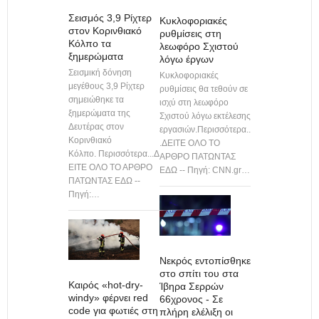
Σεισμός 3,9 Ρίχτερ
Κυκλοφοριακές
στον Κορινθιακό
ρυθμίσεις στη
Κόλπο τα
λεωφόρο Σχιστού
ξημερώματα
λόγω έργων
Σεισμική δόνηση
Κυκλοφοριακές
μεγέθους 3,9 Ρίχτερ
ρυθμίσεις θα τεθούν σε
σημειώθηκε τα
ισχύ στη λεωφόρο
ξημερώματα της
Σχιστού λόγω εκτέλεσης
Δευτέρας στον
εργασιών.Περισσότερα..
Κορινθιακό
.ΔΕΙΤΕ ΟΛΟ ΤΟ
Κόλπο. Περισσότερα...Δ
ΑΡΘΡΟ ΠΑΤΩΝΤΑΣ
ΕΙΤΕ ΟΛΟ ΤΟ ΑΡΘΡΟ
ΕΔΩ -- Πηγή: CNN.gr…
ΠΑΤΩΝΤΑΣ ΕΔΩ --
Πηγή:…
Νεκρός εντοπίσθηκε
στο σπίτι του στα
Καιρός «hot-dry-
Ίβηρα Σερρών
windy» φέρνει red
66χρονος - Σε
code για φωτιές στη
πλήρη ελέλιξη οι