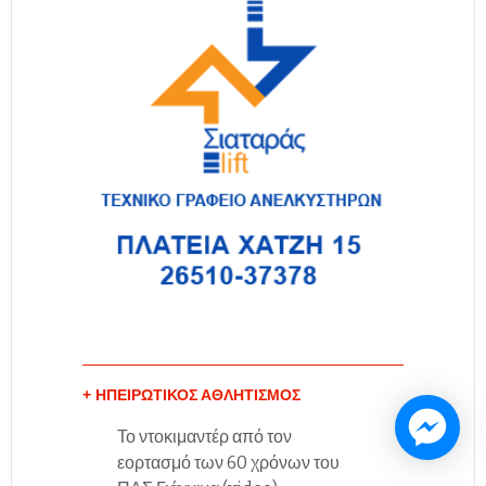
+ ΗΠΕΙΡΩΤΙΚΌΣ ΑΘΛΗΤΙΣΜΌΣ
Το ντοκιμαντέρ από τον
εορτασμό των 60 χρόνων του