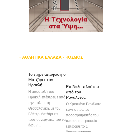
+ ΑΘΛΗΤΙΚΆ ΕΛΛΆΔΑ - ΚΌΣΜΟΣ
Το πήρε απόφαση ο
Ματζάρι στον
Ηρακλή
Επίδειξη πλούτου
Η αποστολή του
από τον
Ρονάλντο…
Ηρακλή επέστρεψε από
την Ιταλία στη
Ο Κριστιάνο Ρονάλντο
Θεσσαλονίκη, με τον
έγινε ο πρώτος
Βάλτερ Ματζάρι και
ποδοσφαιριστής του
τους συνεργάτες του να
οποίου η περιουσία
έχουν…
ξεπέρασε το 1
δισεκατομμύριο