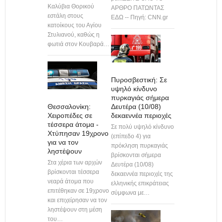
Καλύβια Θορικού
ΑΡΘΡΟ ΠΑΤΩΝΤΑΣ
εστάλη στους
ΕΔΩ -- Πηγή: CNN.gr
κατοίκους του Αγίου
Στυλιανού, καθώς η
φωτιά στον Κουβαρά…
Πυροσβεστική: Σε
υψηλό κίνδυνο
πυρκαγιάς σήμερα
Δευτέρα (10/08)
Θεσσαλονίκη:
δεκαεννέα περιοχές
Χειροπέδες σε
τέσσερα άτομα -
Σε πολύ υψηλό κίνδυνο
Χτύπησαν 19χρονο
(επίπεδο 4) για
για να τον
πρόκληση πυρκαγιάς
ληστέψουν
βρίσκονται σήμερα
Στα χέρια των αρχών
Δευτέρα (10/08)
βρίσκονται τέσσερα
δεκαεννέα περιοχές της
νεαρά άτομα που
ελληνικής επικράτειας
επιτέθηκαν σε 19χρονο
σύμφωνα με…
και επιχείρησαν να τον
ληστέψουν στη μέση
του…