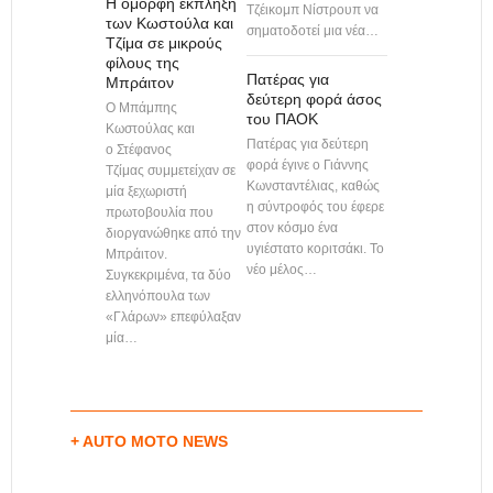
Η όμορφη έκπληξη
Τζέικομπ Νίστρουπ να
των Κωστούλα και
σηματοδοτεί μια νέα…
Τζίμα σε μικρούς
φίλους της
Πατέρας για
Μπράιτον
δεύτερη φορά άσος
Ο Μπάμπης
του ΠΑΟΚ
Κωστούλας και
Πατέρας για δεύτερη
ο Στέφανος
φορά έγινε ο Γιάννης
Τζίμας συμμετείχαν σε
Κωνσταντέλιας, καθώς
μία ξεχωριστή
η σύντροφός του έφερε
πρωτοβουλία που
στον κόσμο ένα
διοργανώθηκε από την
υγιέστατο κοριτσάκι. Το
Μπράιτον.
νέο μέλος…
Συγκεκριμένα, τα δύο
ελληνόπουλα των
«Γλάρων» επεφύλαξαν
μία…
+ AUTO MOTO NEWS