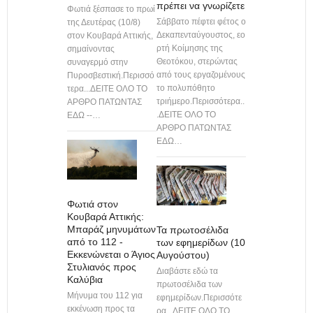
πρέπει να γνωρίζετε
Φωτιά ξέσπασε το πρωί
Σάββατο πέφτει φέτος ο
της Δευτέρας (10/8)
Δεκαπενταύγουστος, εο
στον Κουβαρά Αττικής,
ρτή Κοίμησης της
σημαίνοντας
Θεοτόκου, στερώντας
συναγερμό στην
από τους εργαζομένους
Πυροσβεστική.Περισσό
το πολυπόθητο
τερα...ΔΕΙΤΕ ΟΛΟ ΤΟ
τριήμερο.Περισσότερα..
ΑΡΘΡΟ ΠΑΤΩΝΤΑΣ
.ΔΕΙΤΕ ΟΛΟ ΤΟ
ΕΔΩ --…
ΑΡΘΡΟ ΠΑΤΩΝΤΑΣ
ΕΔΩ…
Φωτιά στον
Κουβαρά Αττικής:
Μπαράζ μηνυμάτων
Τα πρωτοσέλιδα
από το 112 -
των εφημερίδων (10
Εκκενώνεται ο Άγιος
Αυγούστου)
Στυλιανός προς
Διαβάστε εδώ τα
Καλύβια
πρωτοσέλιδα των
Μήνυμα του 112 για
εφημερίδων.Περισσότε
εκκένωση προς τα
ρα...ΔΕΙΤΕ ΟΛΟ ΤΟ