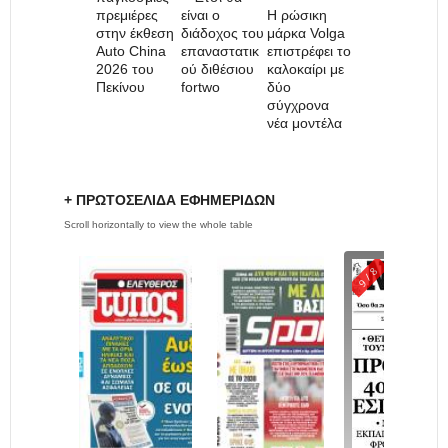
πρεμιέρες
είναι ο
H ρώσικη
στην έκθεση
διάδοχος του
μάρκα Volga
Auto China
επαναστατικ
επιστρέφει το
2026 του
ού διθέσιου
καλοκαίρι με
Πεκίνου
fortwo
δύο
σύγχρονα
νέα μοντέλα
+ ΠΡΩΤΟΣΈΛΙΔΑ ΕΦΗΜΕΡΙΔΩΝ