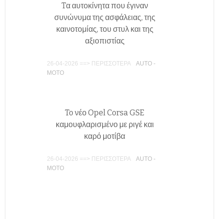
Tα αυτοκίνητα που έγιναν
συνώνυμα της ασφάλειας, της
καινοτομίας, του στυλ και της
αξιοπιστίας
26-04-2026 ==> ΠΕΡΙΣΣΟΤΕΡΑ
AUTO -
MOTO
To νέο Opel Corsa GSE
καμουφλαρισμένο με ριγέ και
καρό μοτίβα
26-04-2026 ==> ΠΕΡΙΣΣΟΤΕΡΑ
AUTO -
MOTO