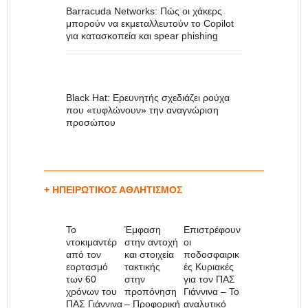
Barracuda Networks: Πώς οι χάκερς
μπορούν να εκμεταλλευτούν το Copilot
για κατασκοπεία και spear phishing
Black Hat: Ερευνητής σχεδιάζει ρούχα
που «τυφλώνουν» την αναγνώριση
προσώπου
+ ΗΠΕΙΡΩΤΙΚΌΣ ΑΘΛΗΤΙΣΜΌΣ
Το
Έμφαση
Επιστρέφουν
ντοκιμαντέρ
στην αντοχή
οι
από τον
και στοιχεία
ποδοσφαιρικ
εορτασμό
τακτικής
ές Κυριακές
των 60
στην
για τον ΠΑΣ
χρόνων του
προπόνηση
Γιάννινα – Το
ΠΑΣ Γιάννινα
– Προφορική
αναλυτικό