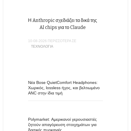
Η Anthropic σχεδιάζει τα δικά της
AI chips για το Claude
10-08-2026 ΠΕΡΙΣΣΟΤΕΡΑ ΣΕ
ΤΕΧΝΟΛΟΓΊΑ
Νέα Bose QuietComfort Headphones:
Χωρικός, lossless ήχος, και βελτιωμένο
ANC στην ίδια τιμή
Polymarket: Αμερικανοί γερουσιαστές
ζητούν απαγόρευση στοιχημάτων για
δασικές πυρκαγιές