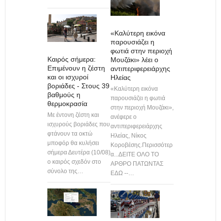
«Καλύτερη εικόνα
παρουσιάζει η
φωτιά στην περιοχή
Καιρός σήμερα:
Μουζάκι» λέει ο
Επιμένουν η ζέστη
αντιπεριφερειάρχης
και οι ισχυροί
Ηλείας
βοριάδες - Στους 39
«Καλύτερη εικόνα
βαθμούς η
παρουσιάζει η φωτιά
θερμοκρασία
στην περιοχή Μουζάκι»,
Με έντονη ζέστη και
ανέφερε ο
ισχυρούς βοριάδες που
αντιπεριφερειάρχης
φτάνουν τα οκτώ
Ηλείας, Νίκος
μποφόρ θα κυλήσει
Κοροβέσης.Περισσότερ
σήμερα Δευτέρα (10/08)
α...ΔΕΙΤΕ ΟΛΟ ΤΟ
ο καιρός σχεδόν στο
ΑΡΘΡΟ ΠΑΤΩΝΤΑΣ
σύνολο της…
ΕΔΩ --…