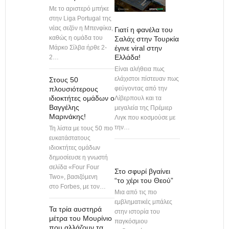
Με το αριστερό μπήκε
στην Liga Portugal της
νέας σεζόν η Μπενφίκα,
Γιατί η φανέλα του
καθώς η ομάδα του
Σαλάχ στην Τουρκία
Μάρκο Σίλβα ήρθε 2-
έγινε viral στην
Ελλάδα!
2…
Είναι αλήθεια πως
ελάχιστοι πίστευαν πως
Στους 50
πλουσιότερους
φεύγοντας από την
ιδιοκτήτες ομάδων ο
Λίβερπουλ και τα
Βαγγέλης
μεγαλεία της Πρέμιερ
Μαρινάκης!
Λιγκ που κοσμούσε με
την…
Τη λίστα με τους 50 πιο
ευκατάστατους
ιδιοκτήτες ομάδων
δημοσίευσε η γνωστή
σελίδα «Four Four
Στο σφυρί βγαίνει
Two», βασιζόμενη
“το χέρι του Θεού”
στο Forbes, με τον…
Μια από τις πιο
εμβληματικές μπάλες
Τα τρία αυστηρά
στην ιστορία του
μέτρα του Μουρίνιο
παγκόσμιου
που αλλάζουν τα