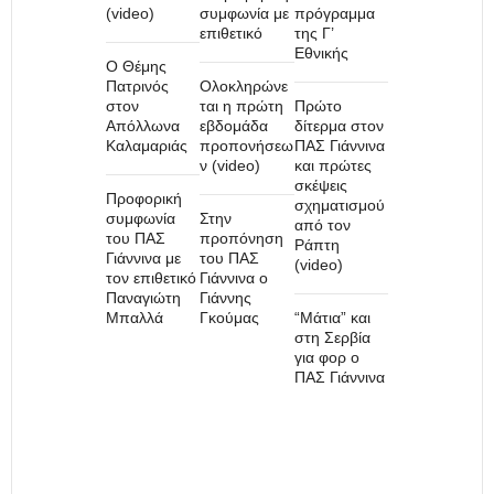
(video)
συμφωνία με
πρόγραμμα
επιθετικό
της Γ’
Εθνικής
Ο Θέμης
Πατρινός
Ολοκληρώνε
στον
ται η πρώτη
Πρώτο
Απόλλωνα
εβδομάδα
δίτερμα στον
Καλαμαριάς
προπονήσεω
ΠΑΣ Γιάννινα
ν (video)
και πρώτες
σκέψεις
Προφορική
σχηματισμού
συμφωνία
Στην
από τον
του ΠΑΣ
προπόνηση
Ράπτη
Γιάννινα με
του ΠΑΣ
(video)
τον επιθετικό
Γιάννινα ο
Παναγιώτη
Γιάννης
Μπαλλά
Γκούμας
“Μάτια” και
στη Σερβία
για φορ ο
ΠΑΣ Γιάννινα