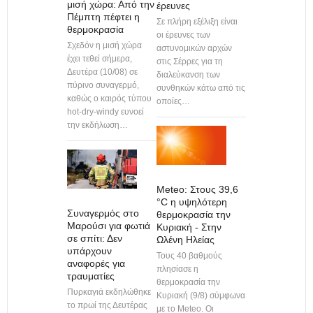
μισή χώρα: Από την
έρευνες
Πέμπτη πέφτει η
Σε πλήρη εξέλιξη είναι
θερμοκρασία
οι έρευνες των
Σχεδόν η μισή χώρα
αστυνομικών αρχών
έχει τεθεί σήμερα,
στις Σέρρες για τη
Δευτέρα (10/08) σε
διαλεύκανση των
πύρινο συναγερμό,
συνθηκών κάτω από τις
καθώς ο καιρός τύπου
οποίες…
hot-dry-windy ευνοεί
την εκδήλωση…
Meteo: Στους 39,6
°C η υψηλότερη
Συναγερμός στο
θερμοκρασία την
Μαρούσι για φωτιά
Κυριακή - Στην
σε σπίτι: Δεν
Ωλένη Ηλείας
υπάρχουν
Τους 40 βαθμούς
αναφορές για
πλησίασε η
τραυματίες
θερμοκρασία την
Πυρκαγιά εκδηλώθηκε
Κυριακή (9/8) σύμφωνα
το πρωί της Δευτέρας
με το Meteo. Oι