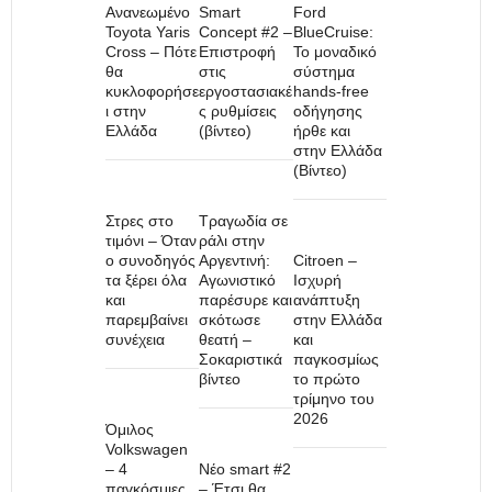
Ανανεωμένο
Smart
Ford
Toyota Yaris
Concept #2 –
BlueCruise:
Cross – Πότε
Επιστροφή
To μοναδικό
θα
στις
σύστημα
κυκλοφορήσε
εργοστασιακέ
hands-free
ι στην
ς ρυθμίσεις
οδήγησης
Ελλάδα
(βίντεο)
ήρθε και
στην Ελλάδα
(Βίντεο)
Στρες στο
Τραγωδία σε
τιμόνι – Όταν
ράλι στην
ο συνοδηγός
Αργεντινή:
Citroen –
τα ξέρει όλα
Αγωνιστικό
Ισχυρή
και
παρέσυρε και
ανάπτυξη
παρεμβαίνει
σκότωσε
στην Ελλάδα
συνέχεια
θεατή –
και
Σοκαριστικά
παγκοσμίως
βίντεο
το πρώτο
τρίμηνο του
2026
Όμιλος
Volkswagen
– 4
Nέο smart #2
παγκόσμιες
– Έτσι θα