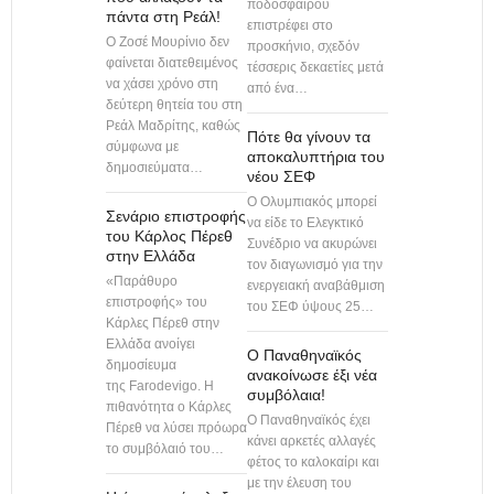
ποδοσφαίρου
πάντα στη Ρεάλ!
επιστρέφει στο
Ο Ζοσέ Μουρίνιο δεν
προσκήνιο, σχεδόν
φαίνεται διατεθειμένος
τέσσερις δεκαετίες μετά
να χάσει χρόνο στη
από ένα…
δεύτερη θητεία του στη
Ρεάλ Μαδρίτης, καθώς
Πότε θα γίνουν τα
σύμφωνα με
αποκαλυπτήρια του
δημοσιεύματα…
νέου ΣΕΦ
O Ολυμπιακός μπορεί
Σενάριο επιστροφής
να είδε το Ελεγκτικό
του Κάρλος Πέρεθ
Συνέδριο να ακυρώνει
στην Ελλάδα
τον διαγωνισμό για την
«Παράθυρο
ενεργειακή αναβάθμιση
επιστροφής» του
του ΣΕΦ ύψους 25…
Κάρλες Πέρεθ στην
Ελλάδα ανοίγει
Ο Παναθηναϊκός
δημοσίευμα
ανακοίνωσε έξι νέα
της Farodevigo. Η
συμβόλαια!
πιθανότητα ο Κάρλες
Ο Παναθηναϊκός έχει
Πέρεθ να λύσει πρόωρα
κάνει αρκετές αλλαγές
το συμβόλαιό του…
φέτος το καλοκαίρι και
με την έλευση του