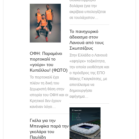
δολάρια (για την
ακρίβεια υπολογίζεται
σε τουλάχιστον…
Το πανηγυρικό
άδειασμα στον
Λανουά από τους
Σκωτσέζους
ΟΦΗ: Παραμένει
Στην Ελλάδα ο Λανουά
πορτοκαλί το
«εφηύρε» τοξικότητα,
«γούρι» του
την οποία υιοθέτησε και
Κυπέλλου! (ΦΩΤΟ)
ο πρόεδρος της ΕΠΟ
Το πορτοκαλί έχει
Μάκης Γκαγκάτσης, με
πλέον τη δική του
αποτέλεσμα να
ξεχωριστή θέση στην
δημιουργήσει
ιστορία του ΟΦΗ και οι
αφήγημα…
Κρητικοί δεν έχουν
κανέναν λόγο…
Γκέλα για την
Μπενφίκα παρά την
γκολάρα του
Παυλίδη