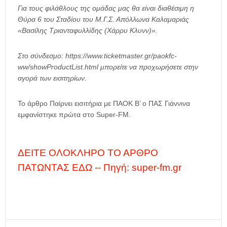
Για τους φιλάθλους της ομάδας μας θα είναι διαθέσιμη η
Θύρα 6 του Σταδίου του Μ.Γ.Σ. Απόλλωνα Καλαμαριάς
«Βασίλης Τριανταφυλλίδης (Χάρρυ Κλυνν)».
Στο σύνδεσμο: https://www.ticketmaster.gr/paokfc-
ww/showProductList.html μπορείτε να προχωρήσετε στην
αγορά των εισιτηρίων.
Το άρθρο Παίρνει εισιτήρια με ΠΑΟΚ Β’ ο ΠΑΣ Γιάννινα
εμφανίστηκε πρώτα στο Super-FM.
ΔΕΙΤΕ ΟΛΟΚΛΗΡΟ ΤΟ ΑΡΘΡΟ
ΠΑΤΩΝΤΑΣ ΕΔΩ -- Πηγή: super-fm.gr