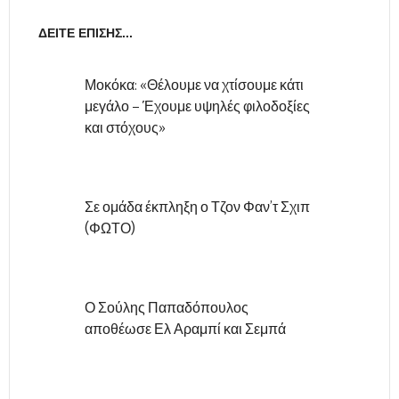
ΔΕΊΤΕ ΕΠΊΣΗΣ...
Μοκόκα: «Θέλουμε να χτίσουμε κάτι
μεγάλο – Έχουμε υψηλές φιλοδοξίες
και στόχους»
Σε ομάδα έκπληξη ο Τζον Φαν’τ Σχιπ
(ΦΩΤΟ)
Ο Σούλης Παπαδόπουλος
αποθέωσε Ελ Αραμπί και Σεμπά