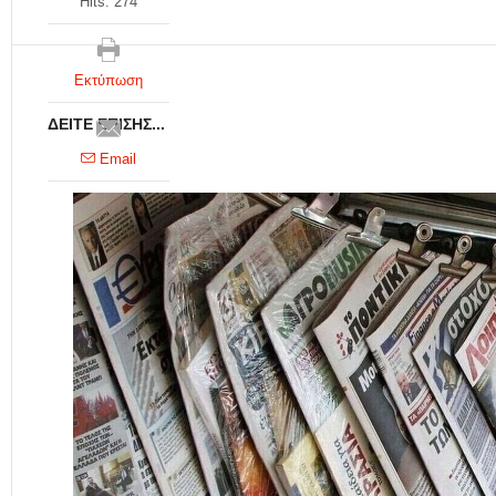
Hits: 274
Εκτύπωση
ΔΕΊΤΕ ΕΠΊΣΗΣ...
Email