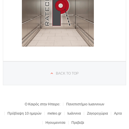
BACK TO TOP
Ο Καιρός στην Ηπειρο:
Πανεπιστήμιο Ιωαννινων
Πρόβλεψη 10 ημερών
meteo.gr
Ιωάννινα
Ζαγοροχώρια
Αρτα
Ηγουμενιτσα
Πρεβεζα